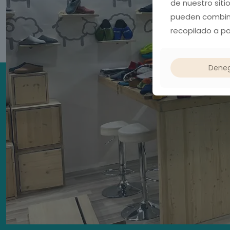
de nuestro siti
pueden combina
recopilado a par
Dene