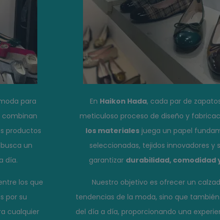
 moda para
En
Haikon Hada
, cada par de zapatos
e combinan
meticuloso proceso de diseño y fabricac
os productos
los materiales
juega un papel fundame
 busca un
seleccionadas, tejidos innovadores y
a día.
garantizar
durabilidad, comodidad y
entre los que
Nuestro objetivo es ofrecer un calzad
s por su
tendencias de la moda, sino que también 
ra cualquier
del día a día, proporcionando una experi