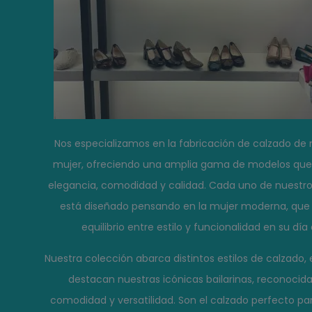
Nos especializamos en la fabricación de calzado de
mujer, ofreciendo una amplia gama de modelos qu
elegancia, comodidad y calidad. Cada uno de nuestr
está diseñado pensando en la mujer moderna, que
equilibrio entre estilo y funcionalidad en su día 
Nuestra colección abarca distintos estilos de calzado, 
destacan nuestras icónicas bailarinas, reconocida
comodidad y versatilidad. Son el calzado perfecto pa