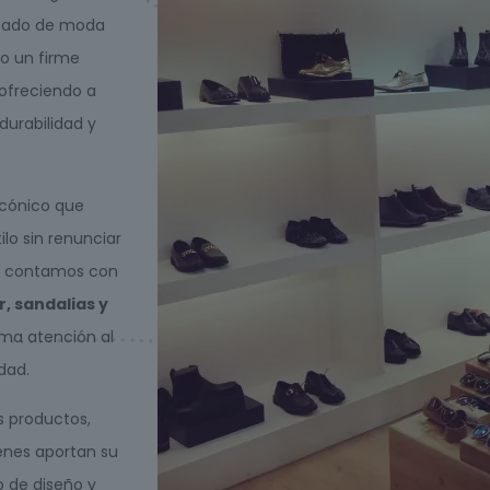
alzado de moda
o un firme
 ofreciendo a
durabilidad y
icónico que
ilo sin renunciar
í: contamos con
r, sandalias y
sma atención al
dad.
s productos,
ienes aportan su
 de diseño y