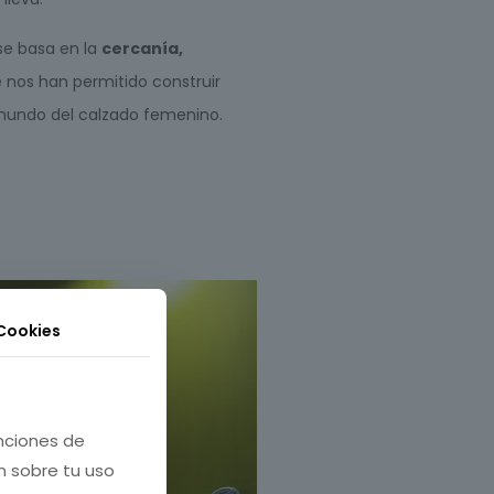
se basa en la
cercanía,
e nos han permitido construir
 mundo del calzado femenino.
 Cookies
unciones de
n sobre tu uso