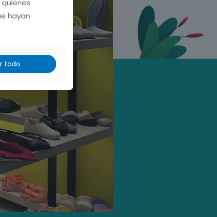
, quienes
ue hayan
r todo