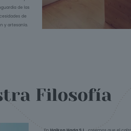
nguardia de las
ecesidades de
n y artesanía.
tra Filosofía
En
Haikon Hada S.L.
, creemos que el ca